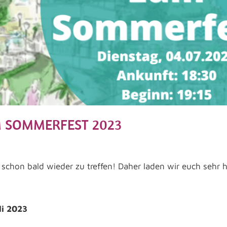
 SOMMERFEST 2023
 Madner
n
ar hinterlassen
,
Veranstaltungen
schon bald wieder zu treffen! Daher laden wir euch sehr he
li 2023