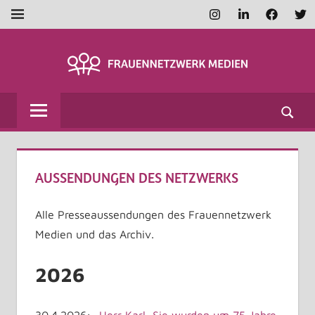
Zum
Instagram
LinkedIn
Faceboo
Twi
MENÜ
Inhalt
springen
FRAUENNETZWE
MEDIEN
AUSSENDUNGEN DES NETZWERKS
Alle Presseaussendungen des Frauennetzwerk
Medien und das Archiv.
2026