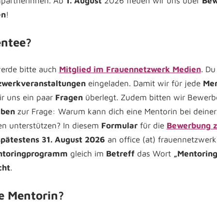
partnerinnen. Ab
1. August
2026 freuen wir uns über
Bew
en
!
entee?
erde bitte auch
Mitglied im Frauennetzwerk Medien
. Du
zwerkveranstaltungen
eingeladen. Damit wir für jede
Me
ir uns ein paar
Fragen
überlegt. Zudem bitten wir Bewerb
iben
zur Frage: Warum kann dich eine Mentorin bei deiner 
n unterstützen? In diesem
Formular
für die
Bewerbung z
spätestens 31. August 2026
an office (at) frauennetzwerk.a
entoringprogramm
gleich im
Betreff
das Wort
„Mentoring
cht
.
e Mentorin?