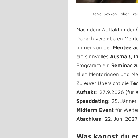
Daniel Soykan-Tober, Trai
Nach dem Auftakt in der 
Danach vereinbaren Mente
immer von der
Mentee
au
ein sinnvolles
Ausmaß
,
I
Programm ein
Seminar zu
allen Mentorinnen und M
Zu eurer Übersicht die
Te
Auftakt
: 27.9.2026 (für 
Speeddating
: 25. Jänner
Midterm
Event
für Weiter
Abschluss
: 22. Juni 2027
Was kannst du e