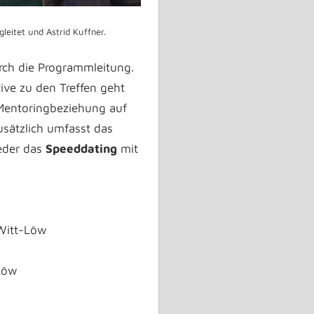
leitet und Astrid Kuffner.
ch die Programmleitung.
ative zu den Treffen geht
 Mentoringbeziehung auf
usätzlich umfasst das
ieder das
Speeddating
mit
 Witt-Löw
-Löw