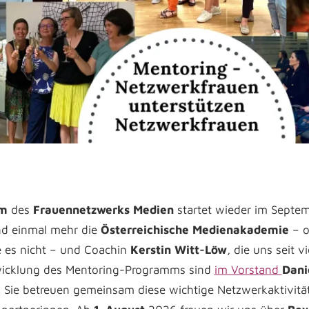
mm
des
Frauennetzwerks Medien
startet wieder im Septem
ind einmal mehr die
Österreichische Medienakademie
– 
 es nicht – und Coachin
Kerstin Witt-Löw
, die uns seit v
wicklung des Mentoring-Programms sind
im Vorstand
Dani
 Sie betreuen gemeinsam diese wichtige Netzwerkaktivitä