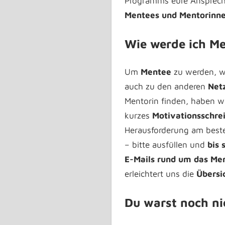
Programms eure Ansprech
Mentees und Mentorinn
Wie werde ich M
Um
Mentee
zu werden, w
auch zu den anderen
Net
Mentorin finden, haben w
kurzes
Motivationsschre
Herausforderung am beste
– bitte ausfüllen und
bis 
E-Mails rund um das M
erleichtert uns die
Übersi
Du warst noch ni