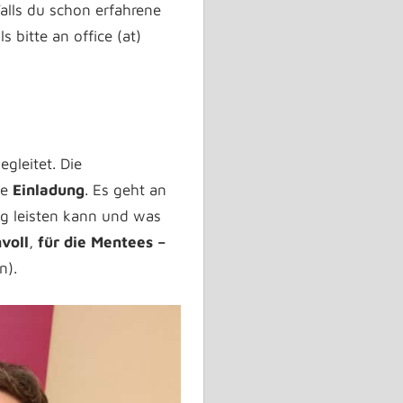
Falls du schon erfahrene
s bitte an office (at)
gleitet. Die
ne
Einladung
. Es geht an
g leisten kann und was
voll
,
für die Mentees –
n).