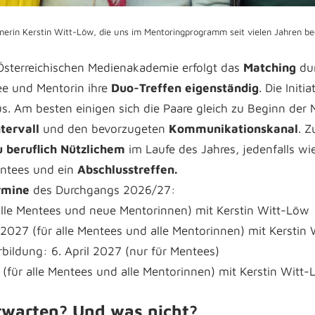
nerin Kerstin Witt-Löw, die uns im Mentoringprogramm seit vielen Jahren beg
Österreichischen Medienakademie erfolgt das
Matching
dur
e und Mentorin ihre
Duo-Treffen eigenständig
. Die Initi
s. Am besten einigen sich die Paare gleich zu Beginn der
ntervall
und den bevorzugeten
Kommunikationskanal
. Z
 beruflich Nützlichem
im Laufe des Jahres, jedenfalls w
entees und ein
Abschlusstreffen.
rmine
des Durchgangs 2026/27:
alle Mentees und neue Mentorinnen) mit Kerstin Witt-Löw
 2027 (für alle Mentees und alle Mentorinnen) mit Kerstin
bildung: 6. April 2027 (nur für Mentees)
 (für alle Mentees und alle Mentorinnen) mit Kerstin Witt
rwarten? Und was nicht?