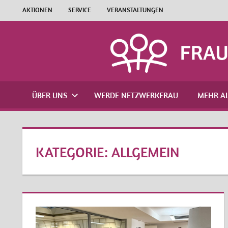
Zum
AKTIONEN
SERVICE
VERANSTALTUNGEN
Inhalt
springen
ÜBER UNS
WERDE NETZWERKFRAU
MEHR AL
KATEGORIE:
ALLGEMEIN