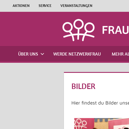
Zum
AKTIONEN
SERVICE
VERANSTALTUNGEN
Inhalt
springen
ÜBER UNS
WERDE NETZWERKFRAU
MEHR AL
BILDER
Hier findest du Bilder uns