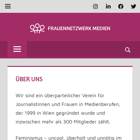
Zum
Instagram
LinkedIn
Faceboo
Twi
MENÜ
Inhalt
springen
FRAUENNETZWE
MEDIEN
ÜBER UNS
Wir sind ein überparteilicher Verein für
Journalistinnen und Frauen in Medienberufen,
der 1999 in Wien gegründet wurde und
inzwischen mehr als 300 Mitglieder zählt.
Feminismus – uncool, überholt und unnötig im