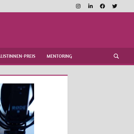
Instagram
LinkedIn
Facebook
Twitter
FRAUENNETZWERK
MEDIEN
LISTINNEN-PREIS
MENTORING