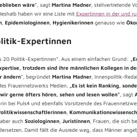
geblieben wäre
“, sagt
Martina Madner
, stellvertretende 
eshalb haben wir eine Liste mit
Expertinnen in der und r
n
,
Epidemiologinnen
,
Hygienikerinnen
genauso wie
Öko
litik-Expertinnen
ls 20 Politik-Expertinnen“. Aus einem einfachen Grund:
„E
xpertise, trotzdem sind ihre männlichen Kollegen in de
ir ändern
“, begründet
Martina Madner
, Innenpolitik-Reda
 des Frauennetzwerks Medien.
„Es ist kein Ranking, sonde
wir gerne öfters hören, sehen und lesen wollen“
, sagt
rin bei Puls4 und ebenfalls Vorsitzende des Frauennetzwer
olitikwissenschaftlerinnen
,
Kommunikationswissensch
 aber auch
Soziologinnen
,
Juristinnen
, Frauen, die sich b
rsetzen. Damit fällt die Ausrede weg, dass Männer angebl