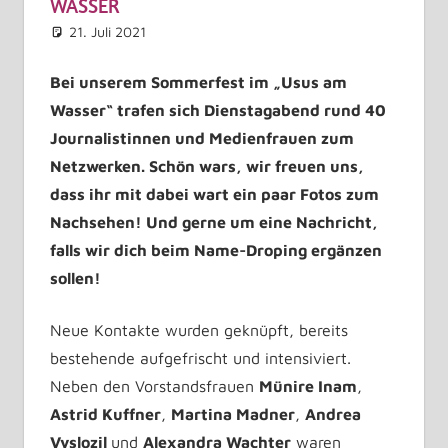
WASSER
21. Juli 2021
Martina Madner
Allgemein
Kommentar hinterlassen
Bei unserem Sommerfest im „Usus am
Wasser“ trafen sich Dienstagabend rund 40
Journalistinnen und Medienfrauen zum
Netzwerken. Schön wars, wir freuen uns,
dass ihr mit dabei wart ein paar Fotos zum
Nachsehen! Und gerne um eine Nachricht,
falls wir dich beim Name-Droping ergänzen
sollen!
Neue Kontakte wurden geknüpft, bereits
bestehende aufgefrischt und intensiviert.
Neben den Vorstandsfrauen
Münire Inam
,
Astrid Kuffner
,
Martina Madner
,
Andrea
Vyslozil
und
Alexandra Wachter
waren