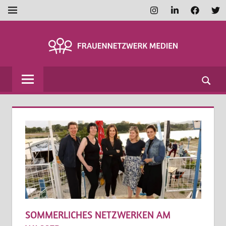
Zum
Instagram
LinkedIn
Faceboo
Twi
MENÜ
Inhalt
springen
FRAUENNETZWE
MEDIEN
SOMMERLICHES NETZWERKEN AM