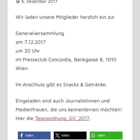
6. Dezember 2017
Martina Madner
Allgemein
Kommentar hinterlassen
Wir laden unsere Mitglieder herzlich ein zur
Generalversammlung
am 7.12.2017
um 20 Uhr
im Presseclub Concordia, Bankgasse 8, 1010
Wien.
Im Anschluss gibt es Snacks & Getränke.
Eingeladen sind auch Journalistinnen und
Medienfrauen, die uns kennenlernen möchten!
Hier die
Tagesordnung_GV_2017
.
teilen
teilen
teilen