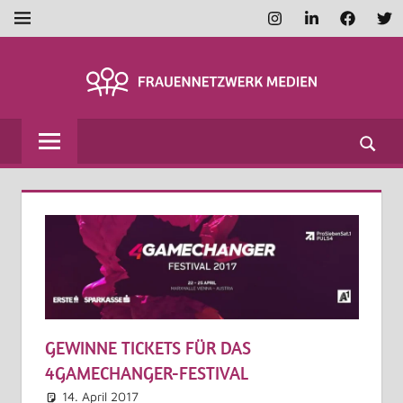
Zum
Instagram
LinkedIn
Faceboo
Twi
MENÜ
Inhalt
springen
FRAUENNETZWE
MEDIEN
GEWINNE TICKETS FÜR DAS
4GAMECHANGER-FESTIVAL
14. April 2017
Martina Madner
Allgemein
Kommentar hinterlassen