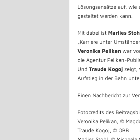
Lösungsansätze auf, wie e
gestaltet werden kann.
Mit dabei ist
Marlies Stoh
„Karriere unter Umständen
Veronika Pelikan
war vor
die Agentur Pelikan-Publis
Und
Traude Kogoj
zeigt, 
Aufstieg in der Bahn unter
Einen Nachbericht zur Ve
Fotocredits des Beitragsbild
Veronika Pelikan, © Magda
Traude Kogoj, © ÖBB
Marlies Stohl, © Michaela