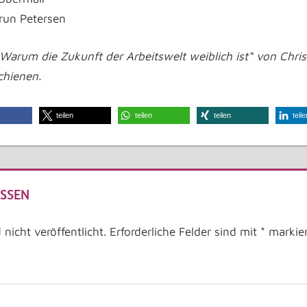
run Petersen
rum die Zukunft der Arbeitswelt weiblich ist“ von Christ
chienen.
teilen
teilen
teilen
teile
SSEN
nicht veröffentlicht.
Erforderliche Felder sind mit
*
markier