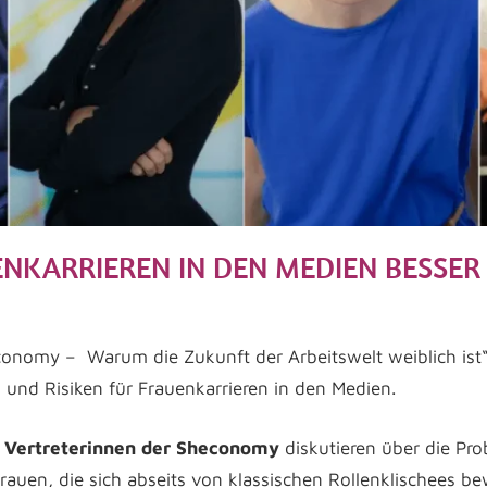
ENKARRIEREN IN DEN MEDIEN BESSER
na Madner
mein
ntar hinterlassen
onomy – Warum die Zukunft der Arbeitswelt weiblich ist“
und Risiken für Frauenkarrieren in den Medien.
e Vertreterinnen der Sheconomy
diskutieren über die Pro
rauen, die sich abseits von klassischen Rollenklischees be