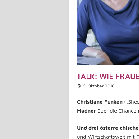
TALK: WIE FRAU
6. Oktober 2016
Marti
Allge
Komme
Christiane Funken
(„Shec
Madner
über die Chancen 
Und drei österreichisch
und Wirtschaftswelt mit F