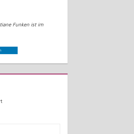
iane Funken ist im
n
t