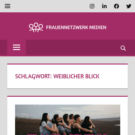
Zum
Instagram
LinkedIn
Faceboo
Twi
MENÜ
Inhalt
springen
FRAUENNETZWE
MEDIEN
SCHLAGWORT:
WEIBLICHER BLICK