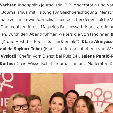
Wachter
, Innenpolitikjournalistin, ZIB-Moderatorin und Vo
„Journalismus mit Haltung für Gleichberechtigung, Mens
shalb zeichnen wir Journalistinnen aus, bei denen solche 
 Chefredakteurin des Magazins Businessart, Moderatorin u
en. Durch den Abend führten weiters die Vorständinnen
B
ng“ und Host des Podcasts „fair&female“),
Clara Akinyos
aniela Soykan-Tober
(Moderatorin und Inhaberin von We
Vyslozil
(Chefin vom Dienst bei Puls 24),
Jelena Pantić-
 Kuffner
(freie Wissenschaftsjournalistin und Moderatorin)