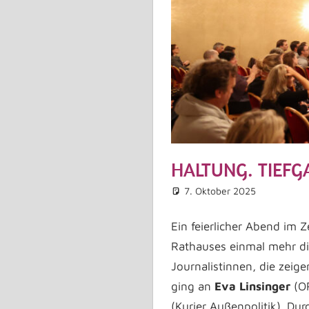
HALTUNG. TIEFG
7. Oktober 2025
Astri
Allge
Komme
Ein feierlicher Abend im
Rathauses einmal mehr d
Journalistinnen, die zeig
ging an
Eva Linsinger
(O
(Kurier Außenpolitik). D