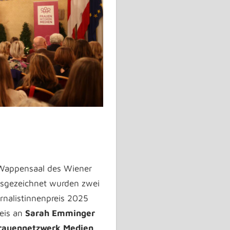
m Wappensaal des Wiener
usgezeichnet wurden zwei
rnalistinnenpreis 2025
reis an
Sarah Emminger
Frauennetzwerk Medien
,