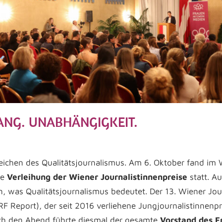
ANG. UNABHÄNGIGKEIT.
d Kuffner
mein
ntar hinterlassen
 Zeichen des Qualitätsjournalismus. Am 6. Oktober fand i
ie
Verleihung der Wiener Journalistinnenpreise
statt. A
en, was Qualitätsjournalismus bedeutet. Der 13. Wiener Jou
RF Report), der seit 2016 verliehene Jungjournalistinnenp
urch den Abend führte diesmal der gesamte
Vorstand des 