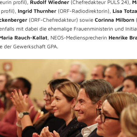
urin profil),
Rudolf Wiedner
(Chefredakteur PULS 24),
M
 profil),
Ingrid Thurnher
(ORF-Radiodirektorin),
Lisa Totz
ckenberger
(ORF-Chefredakteur) sowie
Corinna Milborn
(
nfalls mit dabei die ehemalige Frauenministerin und Initia
Maria Rauch-Kallat
, NEOS-Mediensprecherin
Henrike Br
e der Gewerkschaft GPA.