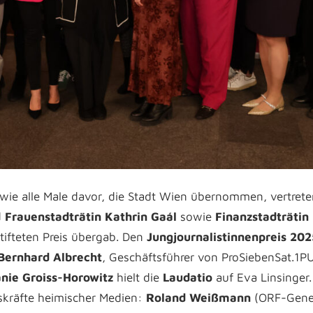
 wie alle Male davor, die Stadt Wien übernommen, vertret
d
Frauenstadträtin Kathrin Gaál
sowie
Finanzstadträtin
tifteten Preis übergab. Den
Jungjournalistinnenpreis 202
Bernhard Albrecht
, Geschäftsführer von ProSiebenSat.1P
nie Groiss-Horowitz
hielt die
Laudatio
auf Eva Linsinger.
kräfte heimischer Medien:
Roland Weißmann
(ORF-Gener