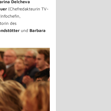
arina Delcheva
auer
(Chefredakteurin TV-
Infochefin,
torin des
andstötter
und
Barbara