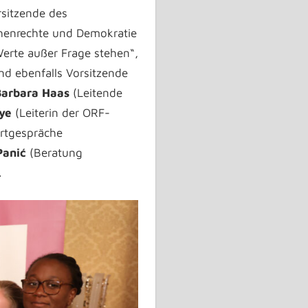
rsitzende des
chenrechte und Demokratie
Werte außer Frage stehen“,
nd ebenfalls Vorsitzende
arbara Haas
(Leitende
oye
(Leiterin der ORF-
rtgespräche
Panić
(Beratung
.