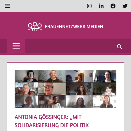
Zum
Instagram
LinkedIn
Faceboo
Twi
MENÜ
Inhalt
springen
FRAUENNETZWE
MEDIEN
ANTONIA GÖSSINGER: „MIT
SOLIDARISIERUNG DIE POLITIK