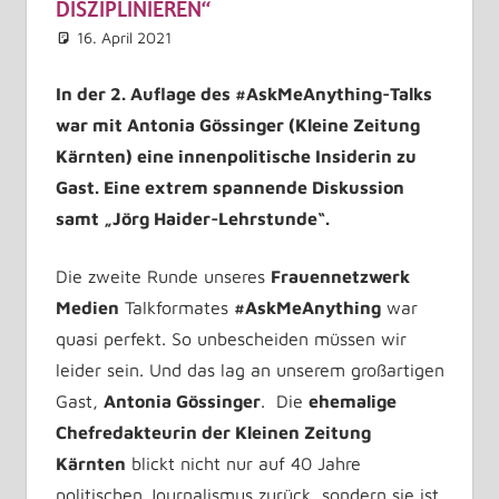
DISZIPLINIEREN“
16. April 2021
Barbara Haas Haas
Allgemein
Kommentar hinterlassen
In der 2. Auflage des #AskMeAnything-Talks
war mit Antonia Gössinger (Kleine Zeitung
Kärnten) eine innenpolitische Insiderin zu
Gast. Eine extrem spannende Diskussion
samt „Jörg Haider-Lehrstunde“.
Die zweite Runde unseres
Frauennetzwerk
Medien
Talkformates
#AskMeAnything
war
quasi perfekt. So unbescheiden müssen wir
leider sein. Und das lag an unserem großartigen
Gast,
Antonia Gössinger
. Die
ehemalige
Chefredakteurin der Kleinen Zeitung
Kärnten
blickt nicht nur auf 40 Jahre
politischen Journalismus zurück, sondern sie ist