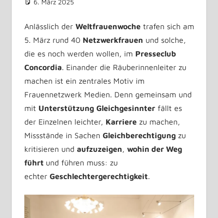
6. März 2025
Astrid Kuffner
Veranstaltungen
Kommentar hinterlassen
Anlässlich der
Weltfrauenwoche
trafen sich am
5. März rund 40
Netzwerkfrauen
und solche,
die es noch werden wollen, im
Presseclub
Concordia
. Einander die Räuberinnenleiter zu
machen ist ein zentrales Motiv im
Frauennetzwerk Medien. Denn gemeinsam und
mit
Unterstützung
Gleichgesinnter
fällt es
der Einzelnen leichter,
Karriere
zu machen,
Missstände in Sachen
Gleichberechtigung
zu
kritisieren und
aufzuzeigen
,
wohin der Weg
führt
und führen muss: zu
echter
Geschlechtergerechtigkeit
.