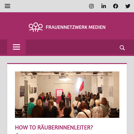
Zum
Instagram
LinkedIn
Faceboo
Twi
MENÜ
Inhalt
springen
FRAUENNETZWE
MEDIEN
HOW TO RÄUBERINNENLEITER?